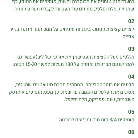
במעבד מזון טוחנים את הכוסברה והשום, מוסיפים את הטופו, כף
שמן זית, מלח ופלפל, טוחנים עוד מעט עד לקבלת תערובת נוחה.
יוצרים קציצות קטנות- בינוניות ומניחים על מגש תנור מרופד בנייר
אפייה.
מזלפים מעל הקציצות מעט שמן זית אורגני של ליב(אפשר גם
להבריש עם מברשת) ואופים על 180 מעלות למשך 15-20 דקות.
מכינים את רוטב החריימה: מחממים מחבת סוטאג’ עם שמן זית,
מטגנים את הפלפלים והגמבה עד שמתרכך מעט, מוסיפים את רסק
העגבניות, שום, פפריקה, מלח ופלפל.
מוסיפים 3/4 כוס מים ומביאים לרתיחה.