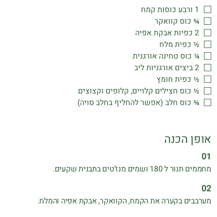
1 ורבע כוסות קמח
¾ כוס קוואקר
2 כפיות אבקת אפיה
½ כפית מלח
¼ כוס טחינה אורגנית
2 ביצים אורגניות ליב
½ כפית חומץ
½ כוס חצילים קלויים, קלופים וקצוצים
¾ כוס חלב (אפשר להחליף בחלב סויה)
אופן הכנה
מחממים תנור ל 180 ושמים מנז’טים בתבנית שקעים.
מערבבים בקערה את הקמח, הקוואקר, אבקת אפיה והמלח.