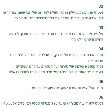
נעטוף את הבצק בניילון נצמד ונשלח למנוחה של חצי שעה. בזמן הזה
נכין את קרם השקדים, נערבב את כל המצרכים יחד ונניח בצד.
על נייר אפייה מקומח מעט נפתח את הבצק בעזרת מערוך ליריעה
גדולה ודקה אך לא מדי.
נמרח את קרם השקדים על הבצק, שימו לב לשמור 2-3 ס”מ רווח
מהשוליים.
נפזר קופסא שלמה של פירות יער קפואים על קרם השקדים.
ניעזר בנייר האפייה וכל פעם נקפל חלק מהשוליים למרכז הגאלט.
נפזר מעל הפירות גפרורי שקדים/ שקדים פרוסים.
נכניס לתנור שחומם מראש על 190 מעלות סטטי (לא טורבו) ל40-50