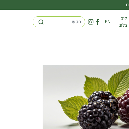
ם
ליב
EN
בלוג