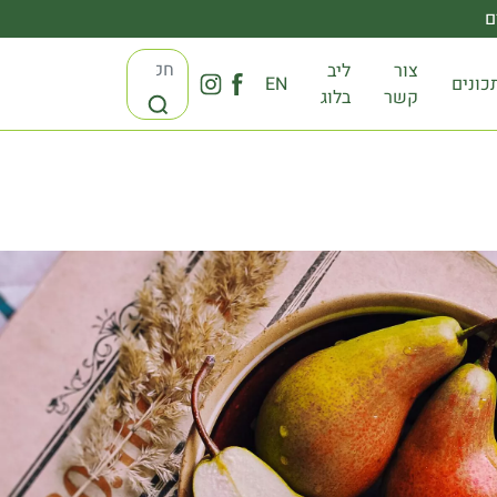
ם
צור
ליב
כונים
EN
קשר
בלוג